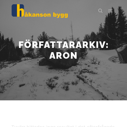
Huvud
Sök
FÖRFATTARARKIV:
ARON