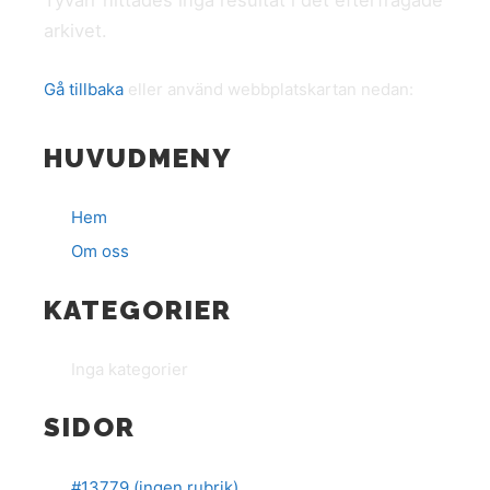
Tyvärr hittades inga resultat i det efterfrågade
arkivet.
Gå tillbaka
eller använd webbplatskartan nedan:
HUVUDMENY
Hem
Om oss
KATEGORIER
Inga kategorier
SIDOR
#13779 (ingen rubrik)