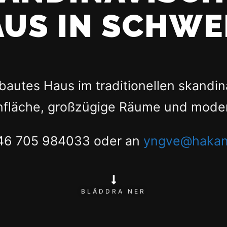
US IN SCHW
bautes Haus im traditionellen skandin
nfläche, großzügige Räume und moder
0046 705 984033 oder an
yngve@hakan
BLÄDDRA NER